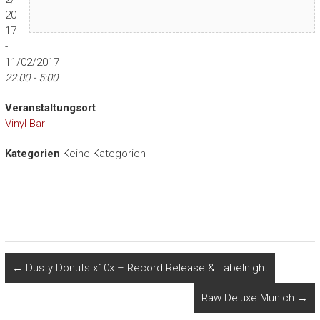
20
17
-
11/02/2017
22:00 - 5:00
Veranstaltungsort
Vinyl Bar
Kategorien
Keine Kategorien
←
Dusty Donuts x10x – Record Release & Labelnight
Raw Deluxe Munich
→