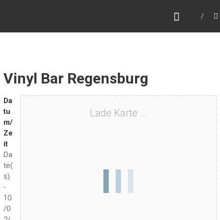
Zum
MARC HYPE
Inhalt
Dj – Collector – World Traveller
springen
Vinyl Bar Regensburg
Da
tu
Lade Karte ...
m/
Ze
it
Da
te(
s)
-
10
/0
2/