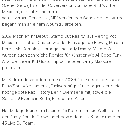
Szene. Gefolgt von der Coverversion von Babe Ruth’s „The
Mexican“, die unter anderem
von Jazzman Gerald als „DIE“ Version des Songs betitelt wurde,
begann man an einem Album zu arbeiten.
2009 erschien ihr Debut „Stamp Out Reality“ auf Melting Pot
Music mit illustren Gästen wie der Funklegende Blowfly, Malena
Perez, Mr. Complex, Flomega und Lady Daisey. Mit der Zeit
wurden auch zahlreiche Remixe für Künstler wie All Good Funk
Alliance, Deela, Kid Gusto, Tippa Irie oder Danny Massure
produziert.
Mit Katmando veröffentlichte er 2003/04 die ersten deutschen
Funk/Soul-Mixe namens „Funkvergnügen“ und organisierte die
hochgelobte Rap History Berlin Eventserie mit, sowie die
SoulClap! Events in Berlin, Europa und Asien.
Heutzutage tourt er mit seinen 45 Koffern um die Welt als Teil
der Dusty Donuts Crew/Label, sowie dem in UK beheimateten
45 Live DJ Team.