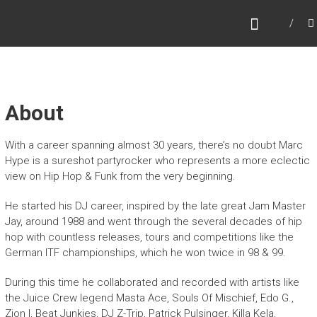
Zum
MARC HYPE
Inhalt
Dj – Collector – World Traveller
springen
About
With a career spanning almost 30 years, there’s no doubt Marc
Hype is a sureshot partyrocker who represents a more eclectic
view on Hip Hop & Funk from the very beginning.
He started his DJ career, inspired by the late great Jam Master
Jay, around 1988 and went through the several decades of hip
hop with countless releases, tours and competitions like the
German ITF championships, which he won twice in 98 & 99.
During this time he collaborated and recorded with artists like
the Juice Crew legend Masta Ace, Souls Of Mischief, Edo G.,
Zion I, Beat Junkies, DJ Z-Trip, Patrick Pulsinger, Killa Kela,