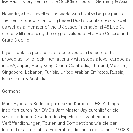
like Rap History Berlin or the SoulClap! Tours in Germany & Asia.
Nowadays he’s travelling the world with his 45s bag as part of
the Berlin/London/Hamburg based Dusty Donuts crew & label,
as well as a member of the UK based international 45 Live DJ
circle. Still spreading the original values of Hip Hop Culture and
Crate Digging.
If you track his past tour schedule you can be sure of his
proved ability to rock internationally with stops allover europe as
in USA, Japan, Hong Kong, China, Cambodia, Thailand, Vietnam,
Singapore, Lebanon, Tunisia, United Arabian Emirates, Russia,
Israel, India & Australia.
German :
Marc Hype aus Berlin begann seine Karriere 1988. Anfangs
inspiriert durch Run DMC’s Jam Master Jay durchlief er die
verschiedenen Dekaden des Hip Hop mit zahlreichen
Veröffentlichungen, Touren und Competitions wie die der
International Turntablist Federation, die ihn in den Jahren 1998 &