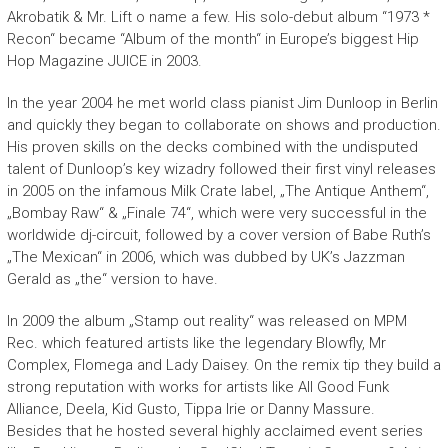
Akrobatik & Mr. Lift o name a few. His solo-debut album “1973 *
Recon“ became “Album of the month“ in Europe’s biggest Hip
Hop Magazine JUICE in 2003.
In the year 2004 he met world class pianist Jim Dunloop in Berlin
and quickly they began to collaborate on shows and production.
His proven skills on the decks combined with the undisputed
talent of Dunloop’s key wizadry followed their first vinyl releases
in 2005 on the infamous Milk Crate label, „The Antique Anthem“,
„Bombay Raw“ & „Finale 74“, which were very successful in the
worldwide dj-circuit, followed by a cover version of Babe Ruth’s
„The Mexican“ in 2006, which was dubbed by UK’s Jazzman
Gerald as „the“ version to have.
In 2009 the album „Stamp out reality“ was released on MPM
Rec. which featured artists like the legendary Blowfly, Mr
Complex, Flomega and Lady Daisey. On the remix tip they build a
strong reputation with works for artists like All Good Funk
Alliance, Deela, Kid Gusto, Tippa Irie or Danny Massure.
Besides that he hosted several highly acclaimed event series