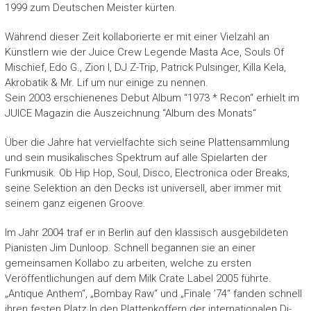
1999 zum Deutschen Meister kürten.
Während dieser Zeit kollaborierte er mit einer Vielzahl an
Künstlern wie der Juice Crew Legende Masta Ace, Souls Of
Mischief, Edo G., Zion I, DJ Z-Trip, Patrick Pulsinger, Killa Kela,
Akrobatik & Mr. Lif um nur einige zu nennen.
Sein 2003 erschienenes Debut Album “1973 * Recon“ erhielt im
JUICE Magazin die Auszeichnung “Album des Monats“
Über die Jahre hat vervielfachte sich seine Plattensammlung
und sein musikalisches Spektrum auf alle Spielarten der
Funkmusik. Ob Hip Hop, Soul, Disco, Electronica oder Breaks,
seine Selektion an den Decks ist universell, aber immer mit
seinem ganz eigenen Groove.
Im Jahr 2004 traf er in Berlin auf den klassisch ausgebildeten
Pianisten Jim Dunloop. Schnell begannen sie an einer
gemeinsamen Kollabo zu arbeiten, welche zu ersten
Veröffentlichungen auf dem Milk Crate Label 2005 führte.
„Antique Anthem“, „Bombay Raw“ und „Finale ’74“ fanden schnell
ihren festen Platz In den Plattenkoffern der internationalen Dj-