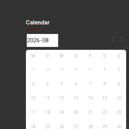
Calendar
M
D
M
D
F
S
S
27
28
29
30
31
1
2
3
4
5
6
7
8
9
10
11
12
13
14
15
16
17
18
19
20
21
22
23
24
25
26
27
28
29
30