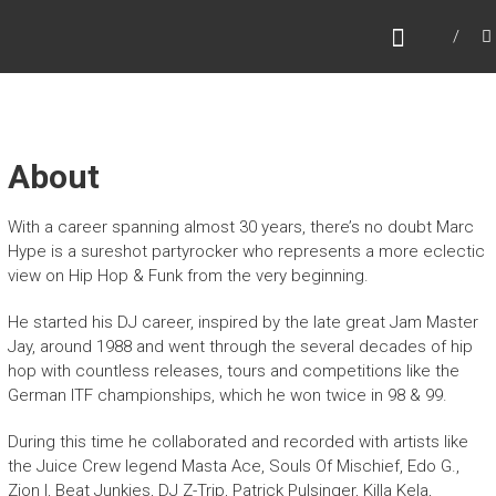
Zum
MARC HYPE
Inhalt
Dj – Collector – World Traveller
springen
About
With a career spanning almost 30 years, there’s no doubt Marc
Hype is a sureshot partyrocker who represents a more eclectic
view on Hip Hop & Funk from the very beginning.
He started his DJ career, inspired by the late great Jam Master
Jay, around 1988 and went through the several decades of hip
hop with countless releases, tours and competitions like the
German ITF championships, which he won twice in 98 & 99.
During this time he collaborated and recorded with artists like
the Juice Crew legend Masta Ace, Souls Of Mischief, Edo G.,
Zion I, Beat Junkies, DJ Z-Trip, Patrick Pulsinger, Killa Kela,