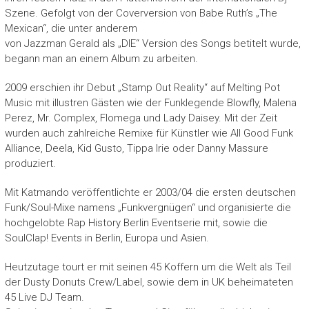
Szene. Gefolgt von der Coverversion von Babe Ruth’s „The
Mexican“, die unter anderem
von Jazzman Gerald als „DIE“ Version des Songs betitelt wurde,
begann man an einem Album zu arbeiten.
2009 erschien ihr Debut „Stamp Out Reality“ auf Melting Pot
Music mit illustren Gästen wie der Funklegende Blowfly, Malena
Perez, Mr. Complex, Flomega und Lady Daisey. Mit der Zeit
wurden auch zahlreiche Remixe für Künstler wie All Good Funk
Alliance, Deela, Kid Gusto, Tippa Irie oder Danny Massure
produziert.
Mit Katmando veröffentlichte er 2003/04 die ersten deutschen
Funk/Soul-Mixe namens „Funkvergnügen“ und organisierte die
hochgelobte Rap History Berlin Eventserie mit, sowie die
SoulClap! Events in Berlin, Europa und Asien.
Heutzutage tourt er mit seinen 45 Koffern um die Welt als Teil
der Dusty Donuts Crew/Label, sowie dem in UK beheimateten
45 Live DJ Team.