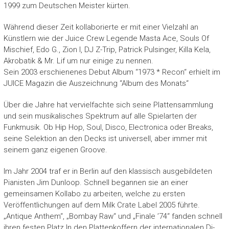
1999 zum Deutschen Meister kürten.
Während dieser Zeit kollaborierte er mit einer Vielzahl an
Künstlern wie der Juice Crew Legende Masta Ace, Souls Of
Mischief, Edo G., Zion I, DJ Z-Trip, Patrick Pulsinger, Killa Kela,
Akrobatik & Mr. Lif um nur einige zu nennen.
Sein 2003 erschienenes Debut Album “1973 * Recon“ erhielt im
JUICE Magazin die Auszeichnung “Album des Monats“
Über die Jahre hat vervielfachte sich seine Plattensammlung
und sein musikalisches Spektrum auf alle Spielarten der
Funkmusik. Ob Hip Hop, Soul, Disco, Electronica oder Breaks,
seine Selektion an den Decks ist universell, aber immer mit
seinem ganz eigenen Groove.
Im Jahr 2004 traf er in Berlin auf den klassisch ausgebildeten
Pianisten Jim Dunloop. Schnell begannen sie an einer
gemeinsamen Kollabo zu arbeiten, welche zu ersten
Veröffentlichungen auf dem Milk Crate Label 2005 führte.
„Antique Anthem“, „Bombay Raw“ und „Finale ’74“ fanden schnell
ihren festen Platz In den Plattenkoffern der internationalen Dj-