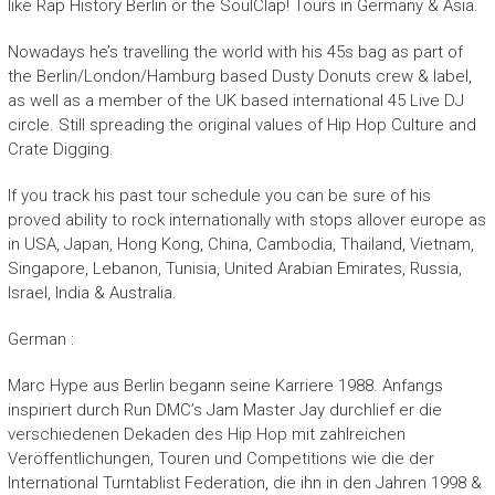
like Rap History Berlin or the SoulClap! Tours in Germany & Asia.
Nowadays he’s travelling the world with his 45s bag as part of
the Berlin/London/Hamburg based Dusty Donuts crew & label,
as well as a member of the UK based international 45 Live DJ
circle. Still spreading the original values of Hip Hop Culture and
Crate Digging.
If you track his past tour schedule you can be sure of his
proved ability to rock internationally with stops allover europe as
in USA, Japan, Hong Kong, China, Cambodia, Thailand, Vietnam,
Singapore, Lebanon, Tunisia, United Arabian Emirates, Russia,
Israel, India & Australia.
German :
Marc Hype aus Berlin begann seine Karriere 1988. Anfangs
inspiriert durch Run DMC’s Jam Master Jay durchlief er die
verschiedenen Dekaden des Hip Hop mit zahlreichen
Veröffentlichungen, Touren und Competitions wie die der
International Turntablist Federation, die ihn in den Jahren 1998 &