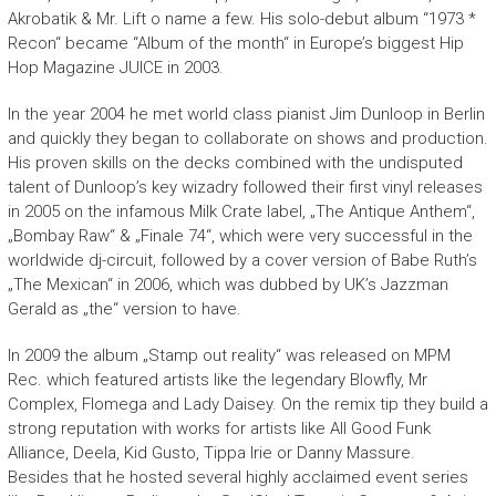
Akrobatik & Mr. Lift o name a few. His solo-debut album “1973 *
Recon“ became “Album of the month“ in Europe’s biggest Hip
Hop Magazine JUICE in 2003.
In the year 2004 he met world class pianist Jim Dunloop in Berlin
and quickly they began to collaborate on shows and production.
His proven skills on the decks combined with the undisputed
talent of Dunloop’s key wizadry followed their first vinyl releases
in 2005 on the infamous Milk Crate label, „The Antique Anthem“,
„Bombay Raw“ & „Finale 74“, which were very successful in the
worldwide dj-circuit, followed by a cover version of Babe Ruth’s
„The Mexican“ in 2006, which was dubbed by UK’s Jazzman
Gerald as „the“ version to have.
In 2009 the album „Stamp out reality“ was released on MPM
Rec. which featured artists like the legendary Blowfly, Mr
Complex, Flomega and Lady Daisey. On the remix tip they build a
strong reputation with works for artists like All Good Funk
Alliance, Deela, Kid Gusto, Tippa Irie or Danny Massure.
Besides that he hosted several highly acclaimed event series