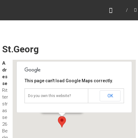
Zum
MARC HYPE
Inhalt
Dj – Collector – World Traveller
springen
St.Georg
A
dr
es
This page can't load Google Maps correctly.
se
Rit
OK
Do you own this website?
St.Georg
ter
Ritterstrasse 26 - Berlin
str
Veranstaltungen
as
se
26
Be
rlin