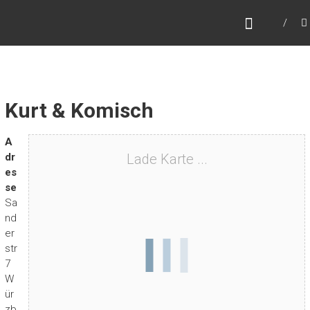
Zum
MARC HYPE
Inhalt
Dj – Collector – World Traveller
springen
Kurt & Komisch
A
dr
Lade Karte ...
es
se
Sa
nd
er
str
7
W
ür
zb