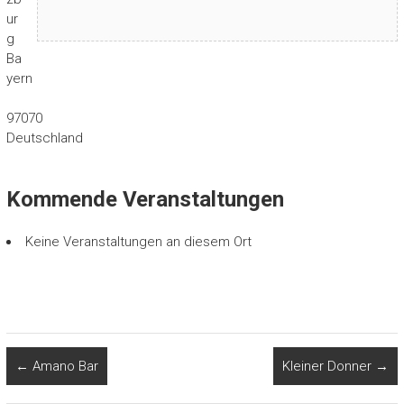
ur
g
Ba
yern
97070
Deutschland
Kommende Veranstaltungen
Keine Veranstaltungen an diesem Ort
←
Amano Bar
Kleiner Donner
→